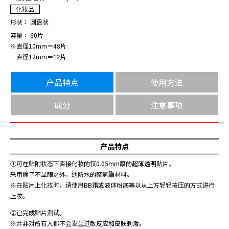
化妆品
形状： 圆盘状
容量： 60片
※直径10mm＝48片
直径12mm＝12片
产品特点
使用方法
成分
注意事项
产品特点
①可在贴附状态下直接化妆的仅0.05mm厚的超薄透明贴片。
采用除了不显眼之外，还防水的聚氨酯材料。
※在贴片上化妆时，请使用BB霜或液体粉底等以从上方轻轻按压的方式进行
上妆。
②已完成贴片测试。
※并非对所有人都不会发生过敏反应和皮肤刺激。